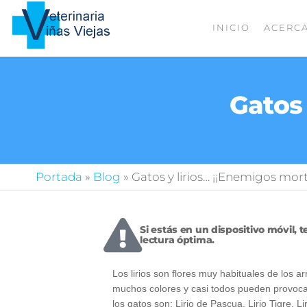
INICIO
ACERC
La clínica
veterinaria
donde
cuidamos
de todas
Gatos 
tus
mascotas
Portada
»
Blog
»
Gatos y lirios… ¡¡Enemigos mort
Si estás en un dispositivo móvil,
lectura óptima.
Los lirios son flores muy habituales de los a
muchos colores y casi todos pueden provocar
los gatos son: Lirio de Pascua, Lirio Tigre, Lir