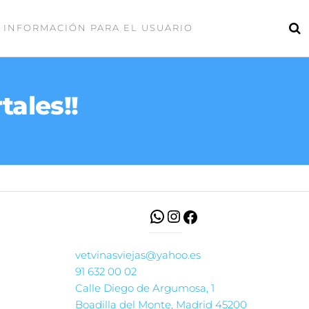
INFORMACIÓN PARA EL USUARIO
tales!!
vetvinasviejas@yahoo.es
91 632 00 02
Calle Diego de Argumosa, 1
Boadilla del Monte
,
Madrid
45200