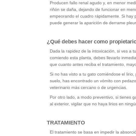
Producen fallo renal agudo y, en menor medid
riñón se daña, dejando de funcionar en men
empeorando el cuadro rápidamente. Si hay p
puede generar la aparición de derrame pleur
¿Qué debes hacer como propietari
Dada la rapidez de la intoxicación, si ves a 
comiendo esta planta, debes llevarlo inmedia
que cuanto antes reciba el tratamiento, may
Si no has visto a tu gato comiéndose el lirio,
suelo, has encontrado un vómito con pedazos 
veterinario más cercano o de urgencias.
Por otro lado, a modo preventivo, si tienes g
al exterior, vigilar que no haya lirios en ning
TRATAMIENTO
El tratamiento se basa en impedir la absorción