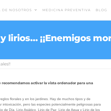
A DE NOSOTROS
MEDICINA PREVENTIVA
BLOG
y lirios… ¡¡Enemigos mor
ales!!
 te recomendamos activar la vista ordenador para una
rreglos florales y en los jardines. Hay de muchos tipos y de
 intoxicación, pero las especies potencialmente peligrosas para
io de Día, Lirio Asiático, Lirio de Paz, Lirio de Agua y Lirio de los