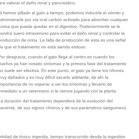
a valorar el daño renal y pancreático.
Si hemos pillado al gato a tiempo, podemos inducirle el vómito y
administrarle por vía oral carbón activado para absorber cualquier
toxina que pueda quedar en el digestivo. Posteriormente se le
pondrá suero intravenoso para evitar el daño renal y controlar la
producción de orina. La falta de producción de esta es una señal
de que el tratamiento no está siendo exitoso.
Por desgracia, cuando el gato llega al centro es cuando los
dueños ya han notado síntomas y la primera fase del tratamiento
no suele ser efectiva. En este punto, el gato ya tiene los riñones
muy dañados y es muy difícil sacarlo adelante, de ahí la
importancia de no esperar a ver los síntomas y llevarlo de
inmediato a un veterinario si le vemos jugando con la planta.
La duración del tratamiento dependerá de la evolución del
paciente, de sus signos clínicos y de sus parámetros sanguíneos.
ntidad de tóxico ingerida, tiempo transcurrido desde la ingestión