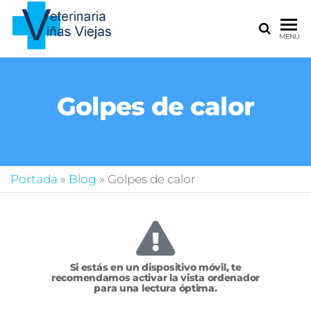
La clínica
MENÚ
veterinaria
donde
cuidamos
de todas
Golpes de calor
tus
mascotas
Portada
»
Blog
»
Golpes de calor
Si estás en un dispositivo móvil, te
recomendamos activar la vista ordenador
para una lectura óptima.