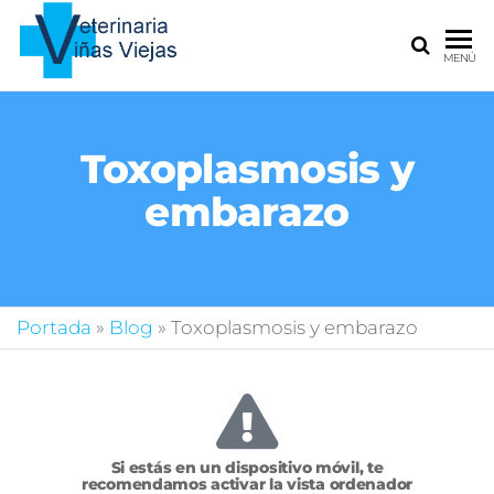
La clínica
MENÚ
veterinaria
donde
cuidamos
de todas
Toxoplasmosis y
tus
embarazo
mascotas
Portada
»
Blog
»
Toxoplasmosis y embarazo
Si estás en un dispositivo móvil, te
recomendamos activar la vista ordenador