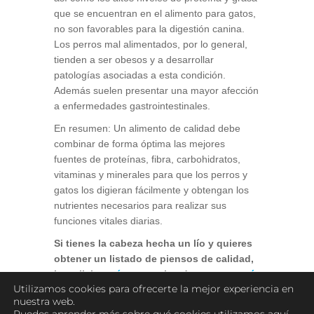
que se encuentran en el alimento para gatos,
no son favorables para la digestión canina.
Los perros mal alimentados, por lo general,
tienden a ser obesos y a desarrollar
patologías asociadas a esta condición.
Además suelen presentar una mayor afección
a enfermedades gastrointestinales.
En resumen: Un alimento de calidad debe
combinar de forma óptima las mejores
fuentes de proteínas, fibra, carbohidratos,
vitaminas y minerales para que los perros y
gatos los digieran fácilmente y obtengan los
nutrientes necesarios para realizar sus
funciones vitales diarias.
Si tienes la cabeza hecha un lío y quieres
obtener un listado de piensos de calidad,
haz click
aquí
para ver los de perro y
aquí
Utilizamos cookies para ofrecerte la mejor experiencia en
para ver los de gato.
nuestra web.
Si aún así, eres de los que prefiere dar dieta