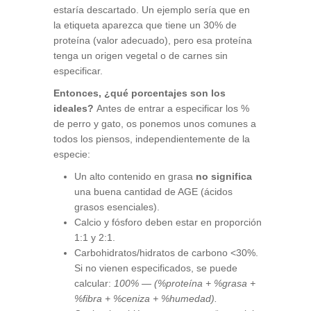
estaría descartado. Un ejemplo sería que en
la etiqueta aparezca que tiene un 30% de
proteína (valor adecuado), pero esa proteína
tenga un origen vegetal o de carnes sin
especificar.
Entonces, ¿qué porcentajes son los
ideales?
Antes de entrar a especificar los %
de perro y gato, os ponemos unos comunes a
todos los piensos, independientemente de la
especie:
Un alto contenido en grasa
no significa
una buena cantidad de AGE (ácidos
grasos esenciales).
Calcio y fósforo deben estar en proporción
1:1 y 2:1.
Carbohidratos/hidratos de carbono <30%.
Si no vienen especificados, se puede
calcular:
100% — (%proteína + %grasa +
%fibra + %ceniza + %humedad).