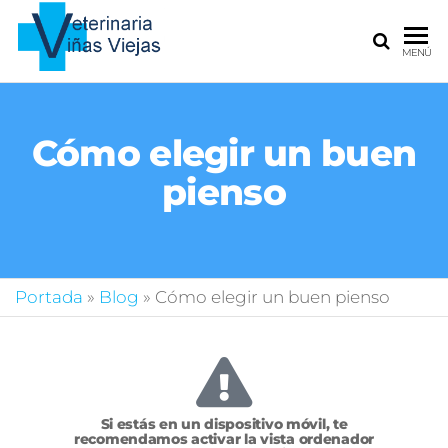
La clínica
MENÚ
veterinaria
donde
cuidamos
de todas
Cómo elegir un buen
tus
pienso
mascotas
Portada
»
Blog
»
Cómo elegir un buen pienso
Si estás en un dispositivo móvil, te
recomendamos activar la vista ordenador