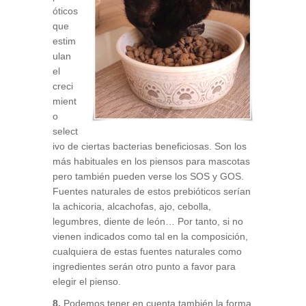
óticos
que
estim
ulan
el
creci
mient
o
select
ivo de ciertas bacterias beneficiosas. Son los
más habituales en los piensos para mascotas
pero también pueden verse los SOS y GOS.
Fuentes naturales de estos prebióticos serían
la achicoria, alcachofas, ajo, cebolla,
legumbres, diente de león… Por tanto, si no
vienen indicados como tal en la composición,
cualquiera de estas fuentes naturales como
ingredientes serán otro punto a favor para
elegir el pienso.
8.
Podemos tener en cuenta también la forma